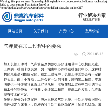
Warning: file_put_contents(/home/djqthkdkjcq9tah/wwwroot/source/cache/license_cache.php):
failed to open stream: Permission denied in
/home/djqthkdkjcq9tah/wwwroot/source/model/api.class.php on line 217
行业解决方案
-----研发生产销售
网站首页
关于我们
产品中心
应用领域
气弹簧在加工过程中的要领
2021-03-12
加工长轴工件时，气弹簧金属切割机必须使用带中心机构的尾座。
工件的一端由卡盘夹紧，另一端由中心保持在端面的中心。这种结
构的尾座是刚性固定的。在加工过程中，长轴工件受热会有一定的
伸长量。由于不释放，工件会有一定的弯曲，影响加工精度。本发
明提供一种弹簧预紧液压浮动尾座，能够在加工过程中自动调节长
轴工件的热伸长，不弯曲，保证加工精度，提高工件质量，以克服
现有技术的不足.
传统尾座分为手动尾座、液压尾座和气动尾座。手动尾座根据偏心
原理锁定在床身上，螺杆通过手动手轮驱动尾座主轴前后移动。液