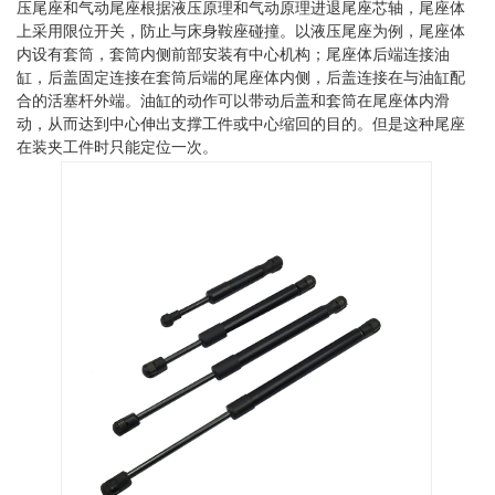
压尾座和气动尾座根据液压原理和气动原理进退尾座芯轴，尾座体
上采用限位开关，防止与床身鞍座碰撞。以液压尾座为例，尾座体
内设有套筒，套筒内侧前部安装有中心机构；尾座体后端连接油
缸，后盖固定连接在套筒后端的尾座体内侧，后盖连接在与油缸配
合的活塞杆外端。油缸的动作可以带动后盖和套筒在尾座体内滑
动，从而达到中心伸出支撑工件或中心缩回的目的。但是这种尾座
在装夹工件时只能定位一次。