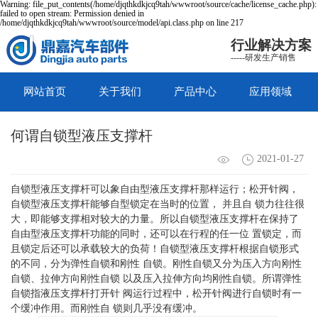
Warning: file_put_contents(/home/djqthkdkjcq9tah/wwwroot/source/cache/license_cache.php):
failed to open stream: Permission denied in
/home/djqthkdkjcq9tah/wwwroot/source/model/api.class.php on line 217
行业解决方案
-----研发生产销售
网站首页
关于我们
产品中心
应用领域
何谓自锁型液压支撑杆
2021-01-27
自锁型液压支撑杆可以象自由型液压支撑杆那样运行；松开针阀，
自锁型液压支撑杆能够自型锁定在当时的位置， 并且自 锁力往往很
大，即能够支撑相对较大的力量。所以自锁型液压支撑杆在保持了
自由型液压支撑杆功能的同时，还可以在行程的任一位 置锁定，而
且锁定后还可以承载较大的负荷！自锁型液压支撑杆根据自锁形式
的不同，分为弹性自锁和刚性 自锁。刚性自锁又分为压入方向刚性
自锁、拉伸方向刚性自锁 以及压入拉伸方向均刚性自锁。所谓弹性
自锁指液压支撑杆打开针 阀运行过程中，松开针阀进行自锁时有一
个缓冲作用。而刚性自 锁则几乎没有缓冲。