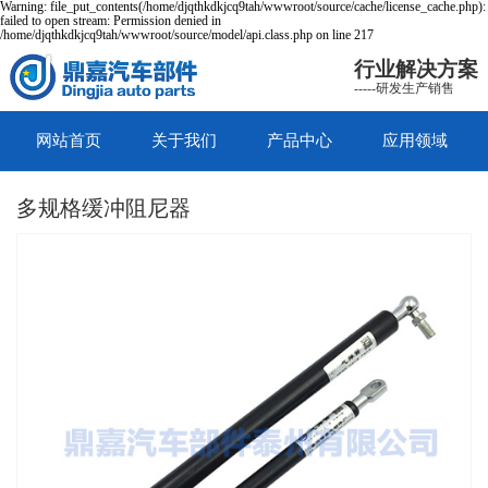
Warning: file_put_contents(/home/djqthkdkjcq9tah/wwwroot/source/cache/license_cache.php):
failed to open stream: Permission denied in
/home/djqthkdkjcq9tah/wwwroot/source/model/api.class.php on line 217
行业解决方案
-----研发生产销售
网站首页
关于我们
产品中心
应用领域
多规格缓冲阻尼器