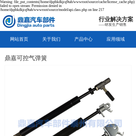
Warning: file_put_contents(/home/djqthkdkjcq9tah/wwwroot/source/cache/license_cache.php):
failed to open stream: Permission denied in
/home/djqthkdkjcq9tah/wwwroot/source/model/api.class.php on line 217
行业解决方案
-----研发生产销售
网站首页
关于我们
产品中心
应用领域
鼎嘉可控气弹簧