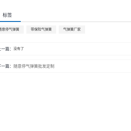
标签
随意停气弹簧
带保险气弹簧
气弹簧厂家
上一篇：
没有了
下一篇：
随意停气弹簧批发定制