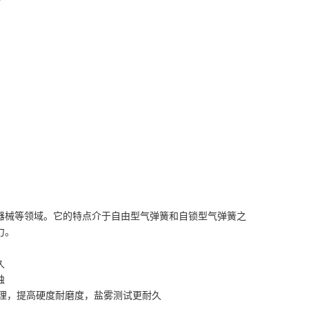
器械等领域。它的特点介于自由型气弹簧和自锁型气弹簧之
力。
久
蚀
理，提高硬度耐磨度，盐雾测试更耐久