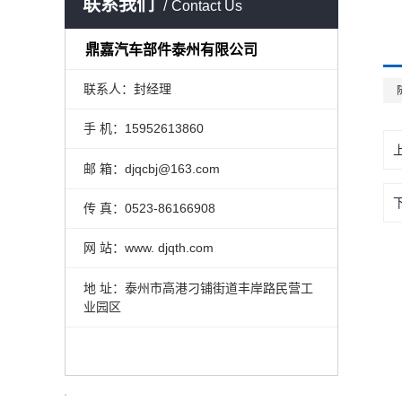
联系我们
Contact Us
鼎嘉汽车部件泰州有限公司
联系人：封经理
手 机：15952613860
邮 箱：djqcbj@163.com
传 真：0523-86166908
网 站：www. djqth.com
地 址：泰州市高港刁铺街道丰岸路民营工
业园区