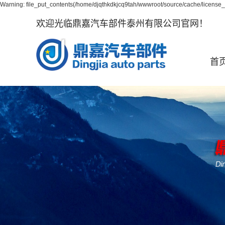
Warning: file_put_contents(/home/djqthkdkjcq9tah/wwwroot/source/cache/license_c
欢迎光临鼎嘉汽车部件泰州有限公司官网！
首