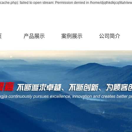
ache.php): failed to open stream: Permission denied in /home/djqthkdkjcq9tah/ww
页
产品展示
案例展示
公司简介